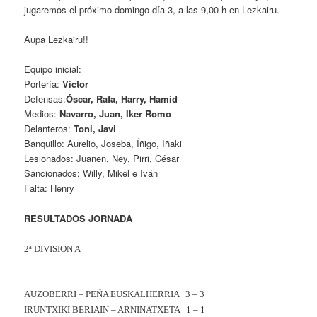
jugaremos el próximo domingo día 3, a las 9,00 h en Lezkairu.
Aupa Lezkairu!!
Equipo inicial:
Portería:
Víctor
Defensas:
Óscar, Rafa, Harry, Hamid
Medios:
Navarro, Juan, Iker Romo
Delanteros:
Toni, Javi
Banquillo: Aurelio, Joseba, Íñigo, Iñaki
Lesionados: Juanen, Ney, Pirri, César
Sancionados; Willy, Mikel e Iván
Falta: Henry
RESULTADOS JORNADA
2ª DIVISION A
AUZOBERRI – PEÑA EUSKALHERRIA
3 – 3
IRUNTXIKI BERIAIN – ARNINATXETA
1 – 1