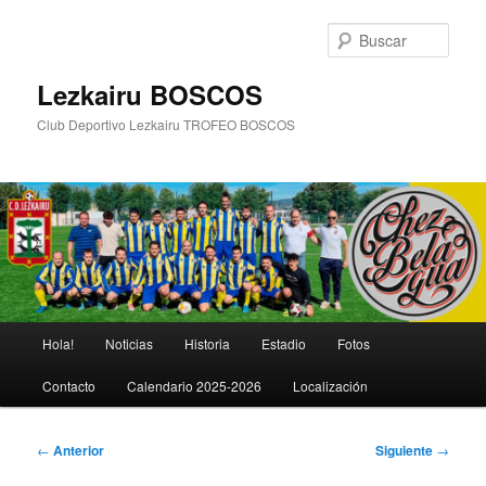
Ir
al
Busc
contenido
principal
Lezkairu BOSCOS
Club Deportivo Lezkairu TROFEO BOSCOS
Menú
Hola!
Noticias
Historia
Estadio
Fotos
principal
Contacto
Calendario 2025-2026
Localización
Navegación
←
Anterior
Siguiente
→
de